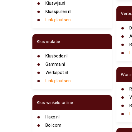
Kluswijs.nl
Klusspullen.nl
Verb
Link plaatsen
D
A
Klus isolatie
R
L
Klusbode.nl
Gamma.nl
Werkspot.nl
Woni
Link plaatsen
R
W
Klus winkels online
R
L
Haxo.nl
Bol.com