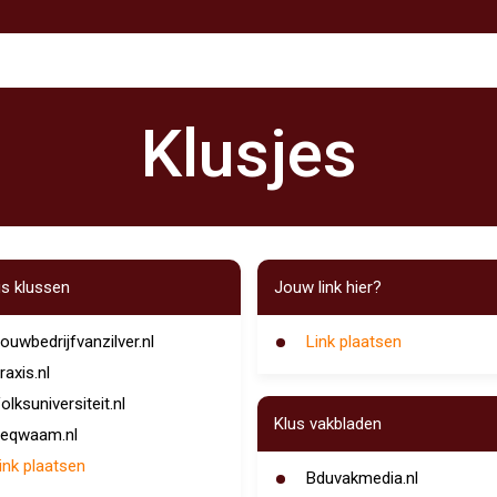
Klusjes
s klussen
Jouw link hier?
ouwbedrijfvanzilver.nl
Link plaatsen
raxis.nl
olksuniversiteit.nl
Klus vakbladen
eqwaam.nl
ink plaatsen
Bduvakmedia.nl