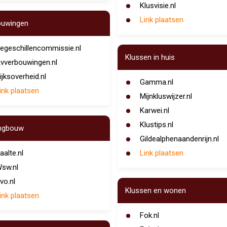
Klusvisie.nl
Link plaatsen
ouwingen
egeschillencommissie.nl
Klussen in huis
vverbouwingen.nl
ijksoverheid.nl
Gamma.nl
ink plaatsen
Mijnkluswijzer.nl
Karwei.nl
Klustips.nl
ngbouw
Gildealphenaandenrijn.nl
aalte.nl
Link plaatsen
sw.nl
vo.nl
Klussen en wonen
ink plaatsen
Fok.nl