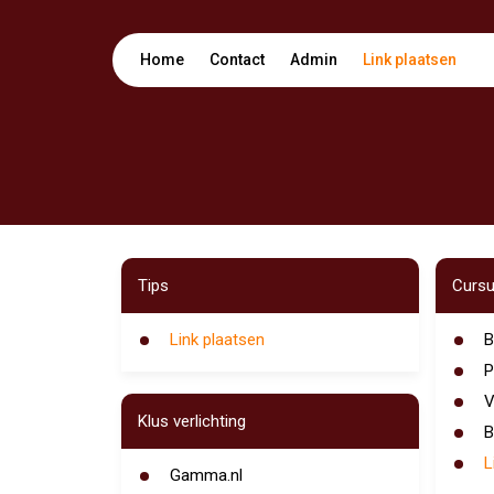
Home
Contact
Admin
Link plaatsen
Tips
Cursu
Link plaatsen
B
P
V
Klus verlichting
B
L
Gamma.nl